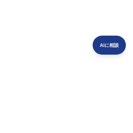
AIに相談
AIによる攻撃を再現し、
企業のセキュリティ対策を一体支援します。
〒150-0002 東京都渋谷区渋谷1-17-8